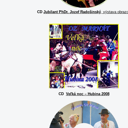
CD
Jubilant PhDr. Jozef Radošinský
, výstava obraz
CD
Veľká noc – Hubina 2008